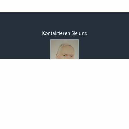
Kontaktieren Sie uns
SP Finanzmanagement GmbH
Thomas Schneider
Dorfstr. 10
08261 Schöneck
037464-8181
0173-3813346
037464-8182