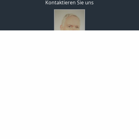
Kontaktieren Sie uns
SP Finanzmanagement GmbH
Thomas Schneider
Dorfstr. 10
08261 Schöneck
037464-8181
0173-3813346
037464-8182
info@sp-finanzen.de
Nachricht schreiben